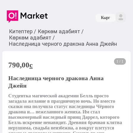
Кырг
Китептер
/
Көркөм адабият
/
Көркөм адабият
/
Наследница черного дракона Анна Джейн
1 / 1
790,00
c
Наследница черного дракона Анна
Джейн
Студентка магической академии Белль просто 
загадала желание в праздничную ночь. Но вместо 
сказки она получила статус наследницы Чёрного 
дракона и… нежеланного жениха. Им стал 
высокомерный наследный принц Даррел, которого 
Белль искренне ненавидит. Древняя брачная клятва 
нерушима, свадьба неизбежна, а вокруг плетутся 