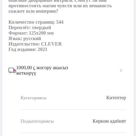
опасные дворцовые интриги. Смогут ли они 
противостоять магии чувств или их ненависть 
сожжет всю империю?

Количество страниц: 544

Переплёт: твердый 

Формат: 125х200 мм

Язык: русский

Издательство: CLEVER

Год издания: 2021
1000,00
с
жогору акысыз
жеткирүү
Китептер
Категориясы
Көркөм адабият
Подкатегориясы