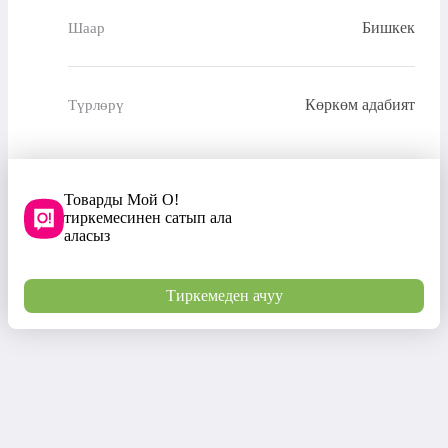
Бишкек
Шаар
Көркөм адабият
Түрлөрү
Товарды Мой О!
тиркемесинен сатып ала
аласыз
Тиркемеден ачуу