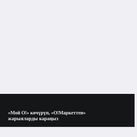
«Мой О!» көчүрүп, «О!Маркеттен»
жарыяларды караңыз
Көчүрүү үчүн камераны QR-кодго
багыттаңыз