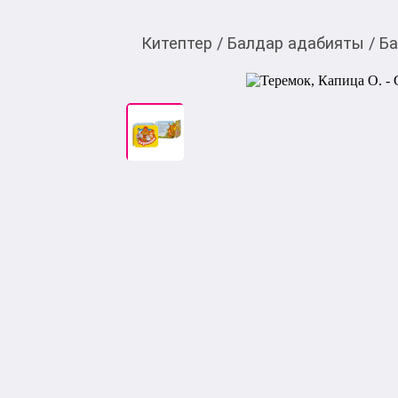
Китептер
/
Балдар адабияты
/
Ба