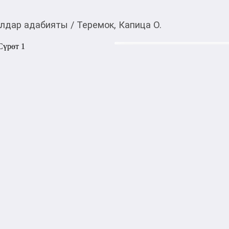
лдар адабияты
/
Теремок, Капица О.
130,00
c
Товарды Мой О!
тиркемесинен сатып ала
Теремок, Капица О.
аласыз
Кто-кто в теремочке живет?
любимыми героями замечат
с яркими, веселыми иллюст
совместного чтения и игры 
1000,00
с
жогору акысыз
жеткирүү
Категориясы