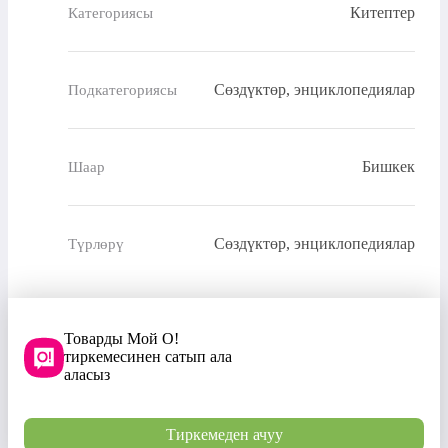
Китептер
Категориясы
Сөздүктөр, энциклопедиялар
Подкатегориясы
Бишкек
Шаар
Сөздүктөр, энциклопедиялар
Түрлөрү
Товарды Мой О!
тиркемесинен сатып ала
аласыз
Тиркемеден ачуу