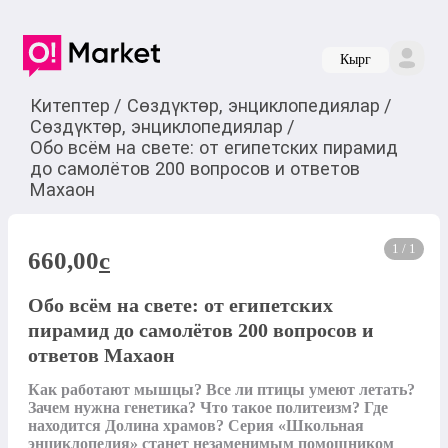
Кырг
Китептер
/
Сөздүктөр, энциклопедиялар
/
Сөздүктөр, энциклопедиялар
/
Обо всём на свете: от египетских пирамид
до самолётов 200 вопросов и ответов
Махаон
1 / 1
660,00
c
Обо всём на свете: от египетских
пирамид до самолётов 200 вопросов и
ответов Махаон
Как работают мышцы? Все ли птицы умеют летать? 
Зачем нужна генетика? Что такое политеизм? Где 
находится Долина храмов? Серия «Школьная 
энциклопедия» станет незаменимым помощником 