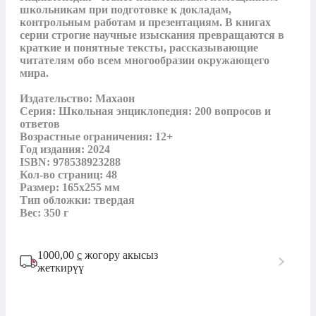
школьникам при подготовке к докладам, 
контрольным работам и презентациям. В книгах 
серии строгие научные изыскания превращаются в 
краткие и понятные тексты, рассказывающие 
читателям обо всем многообразии окружающего 
мира.

Издательство: Махаон

Серия: Школьная энциклопедия: 200 вопросов и 
ответов

Возрастные ограничения: 12+

Год издания: 2024

ISBN: 978538923288

Кол-во страниц: 48

Размер: 165х255 мм

Тип обложки: твердая

Вес: 350 г
1000,00
с
жогору акысыз
жеткирүү