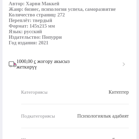
Автор: Харви Маккей

Жанр: бизнес, психология успеха, саморазвитие

Количество страниц: 272

Переплёт: твердый

Формат: 145х215 мм

Язык: русский

Издательство: Попурри

Год издания: 2021
1000,00
с
жогору акысыз
жеткирүү
Китептер
Категориясы
Психологиялык адабият
Подкатегориясы