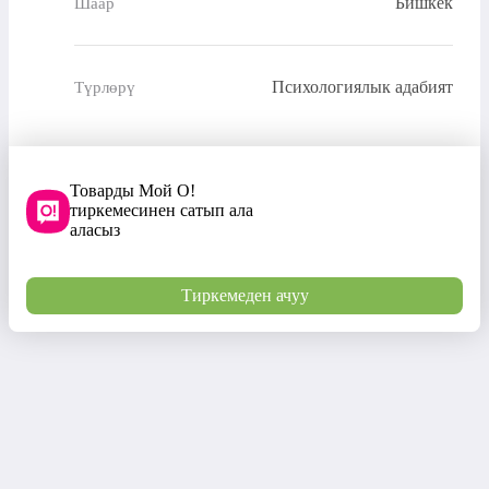
Бишкек
Шаар
Психологиялык адабият
Түрлөрү
Товарды Мой О!
тиркемесинен сатып ала
аласыз
Тиркемеден ачуу