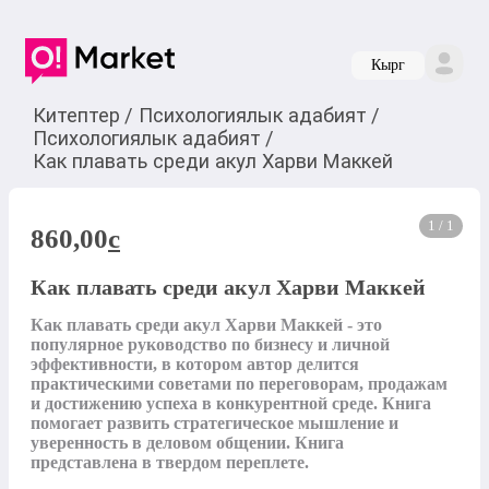
Кырг
Китептер
/
Психологиялык адабият
/
Психологиялык адабият
/
Как плавать среди акул Харви Маккей
1 / 1
860,00
c
Как плавать среди акул Харви Маккей
Как плавать среди акул Харви Маккей - это 
популярное руководство по бизнесу и личной 
эффективности, в котором автор делится 
практическими советами по переговорам, продажам 
и достижению успеха в конкурентной среде. Книга 
помогает развить стратегическое мышление и 
уверенность в деловом общении. Книга 
представлена в твердом переплете.
