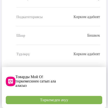
Көркөм адабият
Подкатегориясы
Бишкек
Шаар
Көркөм адабият
Түрлөрү
Товарды Мой О!
тиркемесинен сатып ала
аласыз
Тиркемеден ачуу