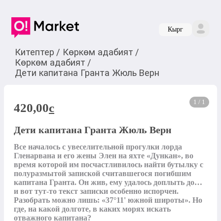
Кырг
Китептер
/
Көркөм адабият
/
Көркөм адабият
/
Дети капитана Гранта Жюль Верн
1 / 1
420,00
c
Дети капитана Гранта Жюль Верн
Все началось с увеселительной прогулки лорда 
Гленарвана и его жены Элен на яхте «Дункан», во 
время которой им посчастливилось найти бутылку с 
полуразмытой запиской считавшегося погибшим 
капитана Гранта. Он жив, ему удалось доплыть до… 
и вот тут-то текст записки особенно испорчен. 
Разобрать можно лишь: «37°11' южной широты». Но 
где, на какой долготе, в каких морях искать 
отважного капитана?
