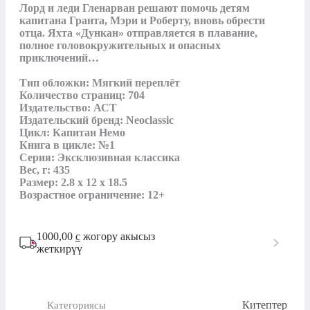
Лорд и леди Гленарван решают помочь детям 
капитана Гранта, Мэри и Роберту, вновь обрести 
отца. Яхта «Дункан» отправляется в плавание, 
полное головокружительных и опасных 
приключений…

Тип обложки: Мягкий переплёт

Количество страниц: 704

Издательство: АСТ

Издательский бренд: Neoclassic

Цикл: Капитан Немо

Книга в цикле: №1

Серия: Эксклюзивная классика

Вес, г: 435

Размер: 2.8 x 12 x 18.5

Возрастное ограничение: 12+
1000,00
с
жогору акысыз
жеткирүү
Китептер
Категориясы