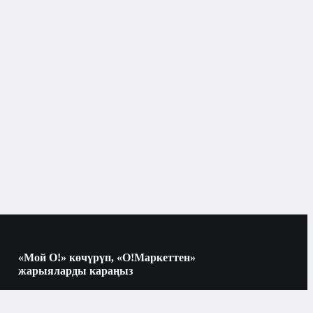
«Мой О!» көчүрүп, «О!Маркеттен»
жарыяларды караңыз
Көчүрүү үчүн камераны QR-кодго
багыттаңыз