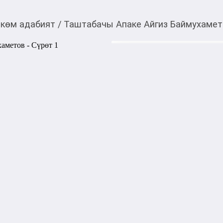
көм адабият
/
Таштабачы Апаке Айгиз Баймухамет
440,00
c
Товарды Мой О!
тиркемесинен сатып ала
Таштабачы Апаке Ай
аласыз
Жазуучу, баш каарман Илья
бугунку коомду улан-кыздар
ачык rерсеткусу келген. 

Китепти окутан ар бир бала
барда сыйлап урматтоону у
гана оор нерсе салбасын аны
Ал эле эмес ата- энелер да
тушуну- шет. Бул чыгарма 
жалпы окурмандарга арнала
Китептин барагы: 152

Тили: Кыргызча
