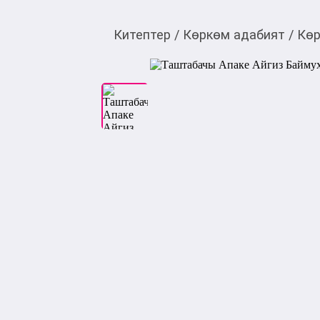
Китептер
/
Көркөм адабият
/
Көр