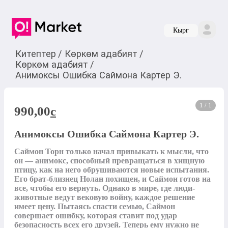
Кырг
Китептер
/
Көркөм адабият
/
Көркөм адабият
/
Анимоксы Ошибка Саймона Картер Э.
1 / 1
990,00
c
Анимоксы Ошибка Саймона Картер Э.
Саймон Торн только начал привыкать к мысли, что 
он — анимокс, способный превращаться в хищную 
птицу, как на него обрушиваются новые испытания. 
Его брат-близнец Нолан похищен, и Саймон готов на 
все, чтобы его вернуть. Однако в мире, где люди-
животные ведут вековую войну, каждое решение 
имеет цену. Пытаясь спасти семью, Саймон 
совершает ошибку, которая ставит под удар 
безопасность всех его друзей. Теперь ему нужно не 