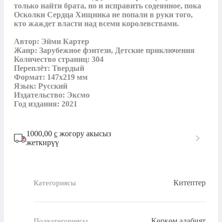
только найти брата, но и исправить содеянное, пока 
Осколки Сердца Хищника не попали в руки того, 
кто жаждет власти над всеми королевствами.

Автор: Эйми Картер

Жанр: Зарубежное фэнтези, Детские приключения

Количество страниц: 304

Переплёт: Твердый

Формат: 147x219 мм

Язык: Русский

Издательство: Эксмо

Год издания: 2021
1000,00
с
жогору акысыз
жеткирүү
Китептер
Категориясы
Көркөм адабият
Подкатегориясы