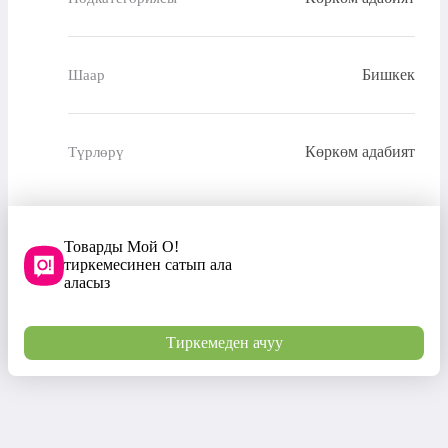
Бишкек
Шаар
Көркөм адабият
Түрлөрү
Товарды Мой О!
тиркемесинен сатып ала
аласыз
Тиркемеден ачуу