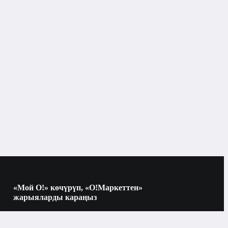
Көркөм адабият
«Мой О!» көчүрүп, «О!Маркеттен»
жарыяларды караңыз
Көчүрүү үчүн камераны QR-кодго
багыттаңыз