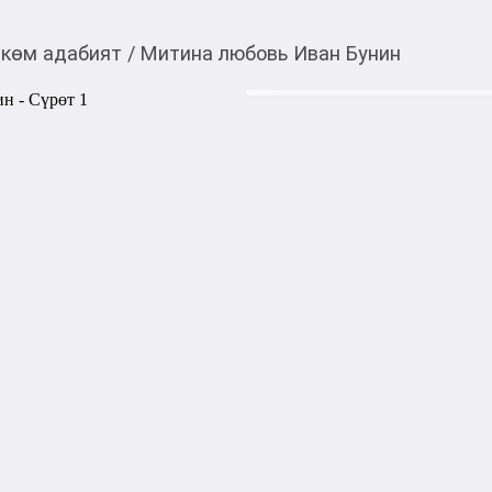
көм адабият
/
Митина любовь Иван Бунин
460,00
c
Товарды Мой О!
тиркемесинен сатып ала
Митина любовь Иван
аласыз
"Митину любовь" - сборник 
русского лауреата Нобелевск
рассказы о психологии русс
усадеб, нравах русской дере
произведениях Бунина всег
мгновения любви - и неизбе
разбиваются идеалистическ
столкновении с реальной жи
Автор: БУНИН И.А.

Издательство: Эксмо

Серия: Всемирная литерату
Возрастные ограничения: 16
Год издания: 2022
