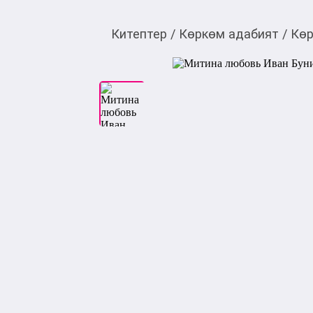
Китептер
/
Көркөм адабият
/
Көр