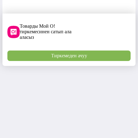
Товарды Мой О!
тиркемесинен сатып ала
аласыз
Тиркемеден ачуу