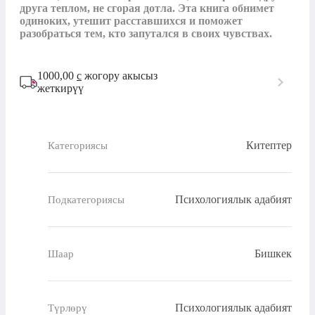
друга теплом, не сгорая дотла. Эта книга обнимет 
одиноких, утешит расставшихся и поможет 
разобраться тем, кто запутался в своих чувствах.
1000,00
с
жогору акысыз
жеткирүү
Китептер
Категориясы
Психологиялык адабият
Подкатегориясы
Бишкек
Шаар
Психологиялык адабият
Түрлөрү