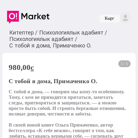
Кырг
Китептер
/
Психологиялык адабият
/
Психологиялык адабият
/
С тобой я дома, Примаченко О.
1 / 1
980,00
c
С тобой я дома, Примаченко О.
С тобой я дома, — говорим мы кому-то особенному. 
Тому, с кем не приходится прятаться, заметать 
следы, притворяться и защищаться, — а можно 
просто быть собой. И строить бережные отношения, 
полные доверия, честности и заботы.

В своей новой книге Ольга Примаченко, автор 
бестселлера «К себе нежно», говорит о том, как 
любить, оставаясь верными себе, — согревать друг 