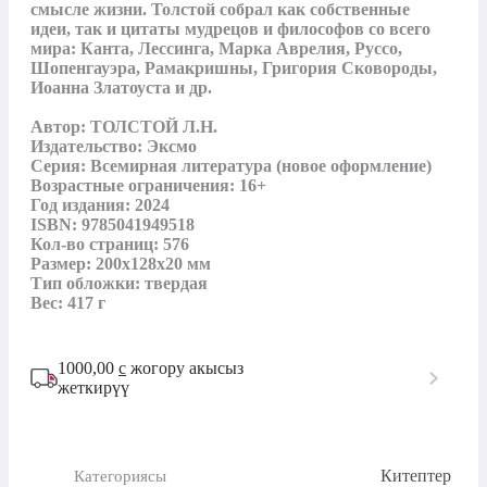
смысле жизни. Толстой собрал как собственные 
идеи, так и цитаты мудрецов и философов со всего 
мира: Канта, Лессинга, Марка Аврелия, Руссо, 
Шопенгауэра, Рамакришны, Григория Сковороды, 
Иоанна Златоуста и др.

Автор: ТОЛСТОЙ Л.Н.

Издательство: Эксмо

Серия: Всемирная литература (новое оформление)

Возрастные ограничения: 16+

Год издания: 2024

ISBN: 9785041949518

Кол-во страниц: 576

Размер: 200x128x20 мм

Тип обложки: твердая

Вес: 417 г
1000,00
с
жогору акысыз
жеткирүү
Китептер
Категориясы