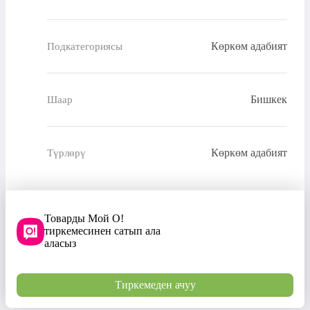
Көркөм адабият
Подкатегориясы
Бишкек
Шаар
Көркөм адабият
Түрлөрү
Товарды Мой О!
тиркемесинен сатып ала
аласыз
Тиркемеден ачуу