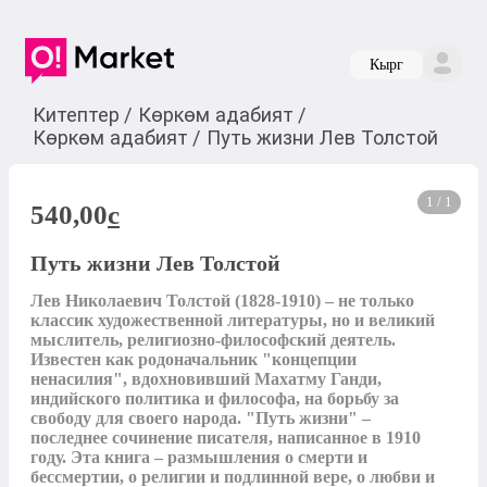
Кырг
Китептер
/
Көркөм адабият
/
Көркөм адабият
/
Путь жизни Лев Толстой
1 / 1
540,00
c
Путь жизни Лев Толстой
Лев Николаевич Толстой (1828-1910) – не только 
классик художественной литературы, но и великий 
мыслитель, религиозно-философский деятель. 
Известен как родоначальник "концепции 
ненасилия", вдохновивший Махатму Ганди, 
индийского политика и философа, на борьбу за 
свободу для своего народа. "Путь жизни" – 
последнее сочинение писателя, написанное в 1910 
году. Эта книга – размышления о смерти и 
бессмертии, о религии и подлинной вере, о любви и 