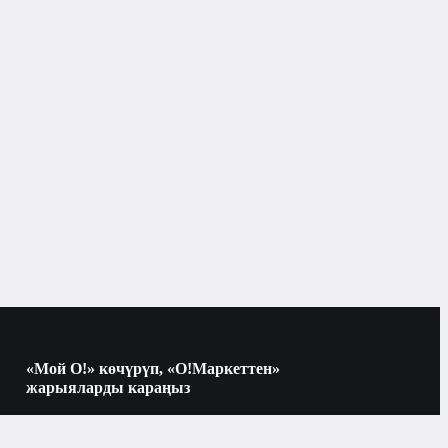
«Мой О!» көчүрүп, «О!Маркеттен»
жарыяларды караңыз
Көчүрүү үчүн камераны QR-кодго
багыттаңыз