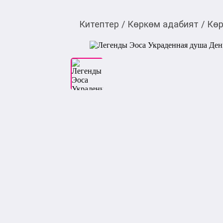
Китептер
/
Көркөм адабият
/
Көр