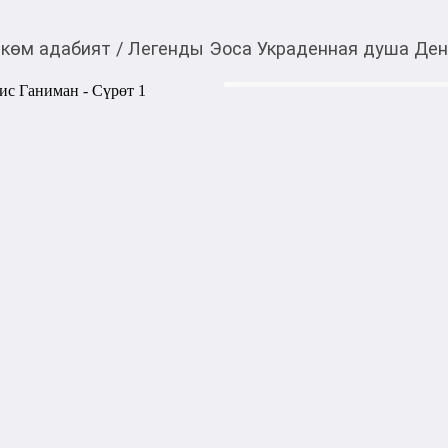
көм адабият
/
Легенды Эоса Украденная душа Ден
560,00
c
Товарды Мой О!
тиркемесинен сатып ала
Легенды Эоса Украде
аласыз
В мире под названием Эос пр
первые предвестья грядуще
люди, наделённые волшебной
Тар и Олаи, юные герои из 
оказываются втянутыми в бо
брата и сестры спастись от
погибель?

Автор: Денис Ганиман

Жанр: Фэнтези

Количество страниц: 320

Переплёт: твердый

Формат: 125x200 мм
