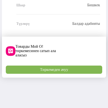
Бишкек
Шаар
Балдар адабияты
Түрлөрү
Товарды Мой О!
тиркемесинен сатып ала
аласыз
Тиркемеден ачуу