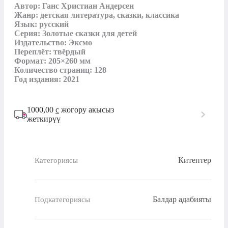
Автор: Ганс Христиан Андерсен

Жанр: детская литература, сказки, классика

Язык: русский

Серия: Золотые сказки для детей

Издательство: Эксмо

Переплёт: твёрдый

Формат: 205×260 мм

Количество страниц: 128

Год издания: 2021
1000,00
с
жогору акысыз
жеткирүү
Китептер
Категориясы
Балдар адабияты
Подкатегориясы