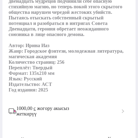
двенадцать мудрецов подчинили себе опасную 
стихийную магию, но теперь покой этого скрытого 
общества нарушен чередой жестоких убийств. 
Пытаясь отыскать собственный скрытый 
потенциал и разобраться в интригах Совета 
Двенадцати, героиня обретает неожиданного 
союзника в лице опасного демона.

Автор: Ирина Иаз

Жанр: Городское фэнтези, молодежная литература, 
магическая академия

Количество страниц: 256

Переплёт: Твердый

Формат: 135x210 мм

Язык: Русский

Издательство: АСТ

Год издания: 2025
1000,00
с
жогору акысыз
жеткирүү