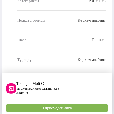
Китептер
Категориясы
Көркөм адабият
Подкатегориясы
Бишкек
Шаар
Көркөм адабият
Түрлөрү
Товарды Мой О!
тиркемесинен сатып ала
аласыз
Тиркемеден ачуу