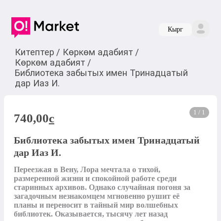
Кырг
Китептер
/
Көркөм адабият
/
Көркөм адабият
/
Библиотека забытых имен Тринадцатый
дар Иаз И.
1 / 1
740,00
c
Библиотека забытых имен Тринадцатый
дар Иаз И.
Переезжая в Вену, Лора мечтала о тихой, 
размеренной жизни и спокойной работе среди 
старинных архивов. Однако случайная погоня за 
загадочным незнакомцем мгновенно рушит её 
планы и переносит в тайный мир волшебных 
библиотек. Оказывается, тысячу лет назад 