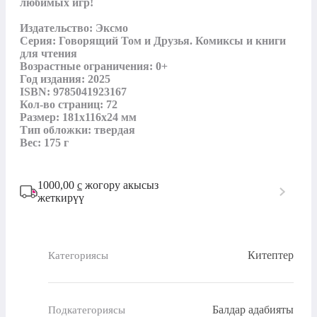
любимых игр!

Издательство: Эксмо

Серия: Говорящий Том и Друзья. Комиксы и книги 
для чтения

Возрастные ограничения: 0+

Год издания: 2025

ISBN: 9785041923167

Кол-во страниц: 72

Размер: 181x116x24 мм

Тип обложки: твердая

Вес: 175 г
1000,00
с
жогору акысыз
жеткирүү
Китептер
Категориясы
Балдар адабияты
Подкатегориясы