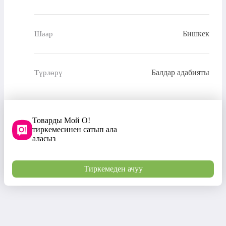
Бишкек
Шаар
Балдар адабияты
Түрлөрү
Товарды Мой О!
тиркемесинен сатып ала
аласыз
Тиркемеден ачуу