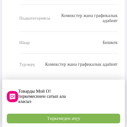
Комикстер жана графикалык
Подкатегориясы
адабият
Бишкек
Шаар
Комикстер жана графикалык адабият
Түрлөрү
Товарды Мой О!
тиркемесинен сатып ала
аласыз
Тиркемеден ачуу