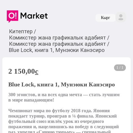
Кырг
Китептер
/
Комикстер жана графикалык адабият
/
Комикстер жана графикалык адабият
/
Blue Lock, книга 1, Мунэюки Канэсиро
1 / 1
2 150,00
c
Blue Lock, книга 1, Мунэюки Канэсиро
300 эгоистов, и на всех одна мечта — стать лучшим 
в мире нападающим!

Чемпионат мира по футболу 2018 года. Япония 
покидает турнир, проиграв в ⅛ финала. Японский 
футбольный союз извлёк урок из очередного 
поражения и, нацелившись на победу в следующий 
раз, учредил «Синюю тюрьму» — специальный 