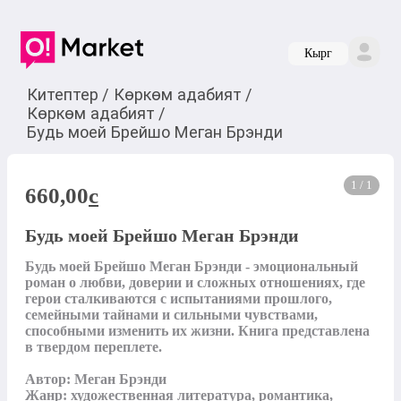
Кырг
Китептер
/
Көркөм адабият
/
Көркөм адабият
/
Будь моей Брейшо Меган Брэнди
1 / 1
660,00
c
Будь моей Брейшо Меган Брэнди
Будь моей Брейшо Меган Брэнди - эмоциональный 
роман о любви, доверии и сложных отношениях, где 
герои сталкиваются с испытаниями прошлого, 
семейными тайнами и сильными чувствами, 
способными изменить их жизни. Книга представлена 
в твердом переплете.

Автор: Меган Брэнди

Жанр: художественная литература, романтика, 