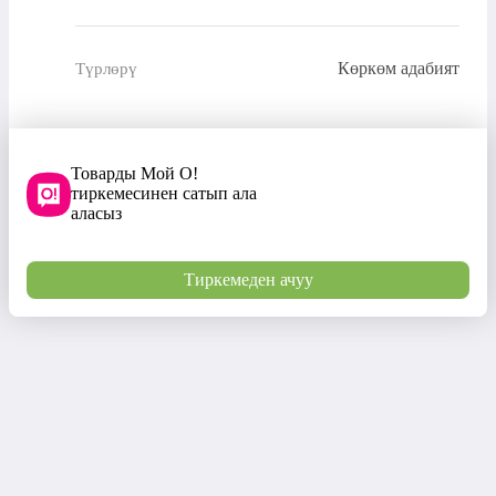
Көркөм адабият
Түрлөрү
Товарды Мой О!
тиркемесинен сатып ала
аласыз
Тиркемеден ачуу