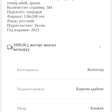
young adult, драма

Количество страниц: 384

Переплёт: твердый

Формат: 138x200 мм

Язык: русский

Издательство: Эксмо

Год издания: 2023
1000,00
с
жогору акысыз
жеткирүү
Китептер
Категориясы
Көркөм адабият
Подкатегориясы
Бишкек
Шаар