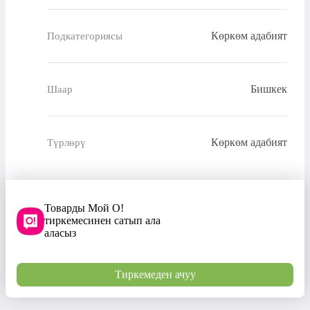
Көркөм адабият
Подкатегориясы
Бишкек
Шаар
Көркөм адабият
Түрлөрү
Товарды Мой О!
тиркемесинен сатып ала
аласыз
Тиркемеден ачуу