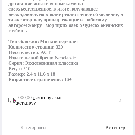
дразнящие читателя намеками на 
сверхъестественное, в итоге получающее 
неожиданное, но вполне реалистичное объяснение; а 
также озорные, принадлежащие к любимому 
автором жанру "моряцких баек о чудесах океанских 
глубин".

Тип обложки: Мягкий переплёт

Количество страниц: 320

Издательство: АСТ

Издательский бренд: Neoclassic

Серия: Эксклюзивная классика

Вес, г: 210

Размер: 2.4 x 11.6 x 18

Возрастное ограничение: 16+
1000,00
с
жогору акысыз
жеткирүү
Китептер
Категориясы