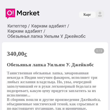
Кырг
Китептер
/
Көркөм адабият
/
Көркөм адабият
/
Обезьянья лапка Уильям У. Джейкобс
1 / 1
340,00
c
Обезьянья лапка Уильям У. Джейкобс
Таинственная обезьянья лапка, зачарованная 
некогда в Индии могучим факиром, исполняет три 
любых желания владельца. Но, увы, очередной 
заполучивший ее в руки легковерный бедолага не 
подозревает, какую цену придется заплатить за их 
исполнение...

В сборник вошли и другие произведения Джейкобса, 
объединенные мистической темой, как серьезные и 
по-настоящему пугающие, так и ироничные, 