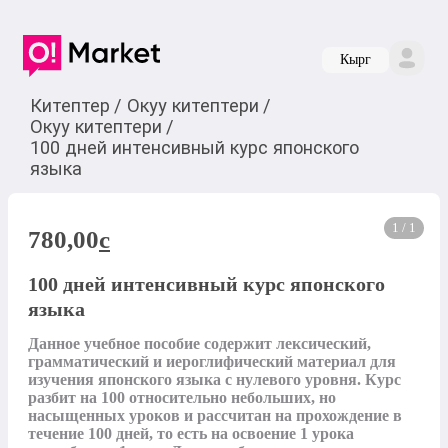
Кырг
Китептер
/
Окуу китептери
/
Окуу китептери
/
100 дней интенсивный курс японского
языка
1 / 1
780,00
c
100 дней интенсивный курс японского
языка
Данное учебное пособие содержит лексический, 
грамматический и иероглифический материал для 
изучения японского языка с нулевого уровня. Курс 
разбит на 100 относительно небольших, но 
насыщенных уроков и рассчитан на прохождение в 
течение 100 дней, то есть на освоение 1 урока 