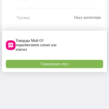
Окуу китептери
Түрлөрү
Товарды Мой О!
тиркемесинен сатып ала
аласыз
Тиркемеден ачуу