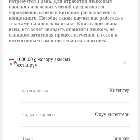
потребуется 1 день. Для отработки языковых 
навыков и речевых умений предлагаются 
упражнения, ключи к которым расположены в 
конце книги. Пособие также научит вас работать с 
текстами на японском языке. Книга адресована 
всем, кто хочет овладеть японским языком, не 
слишком затягивая процесс изучения, и готов к 
интенсивным самостоятельным занятиям.
1000,00
с
жогору акысыз
жеткирүү
Китептер
Категориясы
Окуу китептери
Подкатегориясы
Бишкек
Шаар