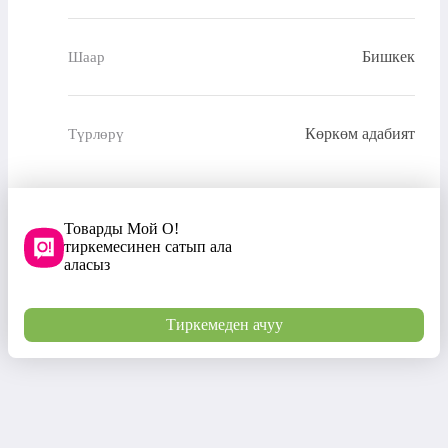
Бишкек
Шаар
Көркөм адабият
Түрлөрү
Товарды Мой О!
тиркемесинен сатып ала
аласыз
Тиркемеден ачуу