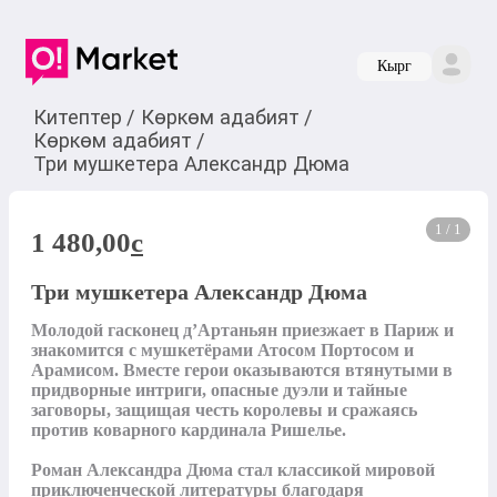
Кырг
Китептер
/
Көркөм адабият
/
Көркөм адабият
/
Три мушкетера Александр Дюма
1 / 1
1 480,00
c
Три мушкетера Александр Дюма
Молодой гасконец д’Артаньян приезжает в Париж и 
знакомится с мушкетёрами Атосом Портосом и 
Арамисом. Вместе герои оказываются втянутыми в 
придворные интриги, опасные дуэли и тайные 
заговоры, защищая честь королевы и сражаясь 
против коварного кардинала Ришелье.

Роман Александра Дюма стал классикой мировой 
приключенческой литературы благодаря 