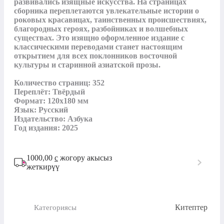
развивались изящные искусства. На страницах 
сборника переплетаются увлекательные истории о 
роковых красавицах, таинственных происшествиях, 
благородных героях, разбойниках и волшебных 
существах. Это изящно оформленное издание с 
классическими переводами станет настоящим 
открытием для всех поклонников восточной 
культуры и старинной азиатской прозы.

Количество страниц: 352

Переплёт: Твёрдый

Формат: 120x180 мм

Язык: Русский

Издательство: Азбука

Год издания: 2025
1000,00
с
жогору акысыз
жеткирүү
Китептер
Категориясы