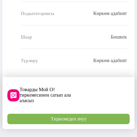
Көркөм адабият
Подкатегориясы
Бишкек
Шаар
Көркөм адабият
Түрлөрү
Товарды Мой О!
тиркемесинен сатып ала
аласыз
Тиркемеден ачуу