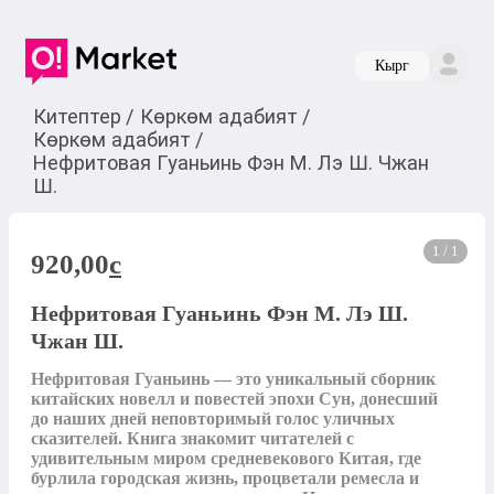
Кырг
Китептер
/
Көркөм адабият
/
Көркөм адабият
/
Нефритовая Гуаньинь Фэн М. Лэ Ш. Чжан
Ш.
1 / 1
920,00
c
Нефритовая Гуаньинь Фэн М. Лэ Ш.
Чжан Ш.
Нефритовая Гуаньинь — это уникальный сборник 
китайских новелл и повестей эпохи Сун, донесший 
до наших дней неповторимый голос уличных 
сказителей. Книга знакомит читателей с 
удивительным миром средневекового Китая, где 
бурлила городская жизнь, процветали ремесла и 