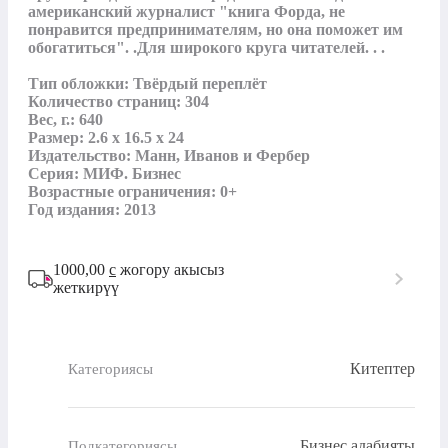
американский журналист "книга Форда, не 
понравится предпринимателям, но она поможет им 
обогатиться". .Для широкого круга читателей. . .

Тип обложки: Твёрдый переплёт

Количество страниц: 304

Вес, г.: 640

Размер: 2.6 x 16.5 x 24

Издательство: Манн, Иванов и Фербер

Серия: МИФ. Бизнес

Возрастные ограничения: 0+

Год издания: 2013
1000,00
с
жогору акысыз
жеткирүү
Китептер
Категориясы
Бизнес адабияты
Подкатегориясы