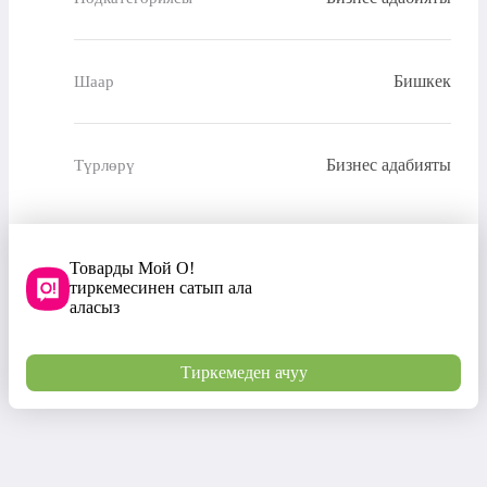
Бишкек
Шаар
Бизнес адабияты
Түрлөрү
Товарды Мой О!
тиркемесинен сатып ала
аласыз
Тиркемеден ачуу