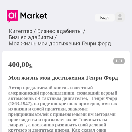
Кырг
Китептер
/
Бизнес адабияты
/
Бизнес адабияты
/
Моя жизнь мои достижения Генри Форд
1 / 1
400,00
c
Моя жизнь мои достижения Генри Форд
Автор предлагаемой книги - известный 
американский промышленник, создавший первый 
автомобиль с 4-тактным двигателем, - Генри Форд 
(1863-1947), на ряде конкретных примеров, взятых 
из жизни и своей практики, знакомит 
предпринимателей с применяемыми им методами 
производства и призывает их не "почивать на 
лаврах", а постоянно развивать свой деловой 
кругозор и двигаться вперед. Как сказал один 