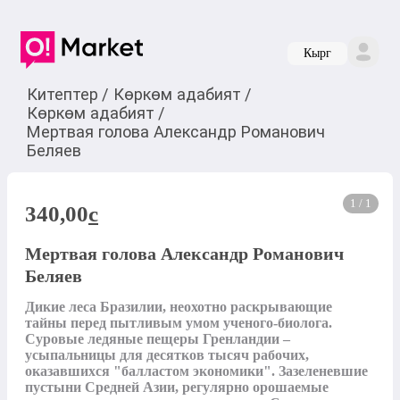
Кырг
Китептер
/
Көркөм адабият
/
Көркөм адабият
/
Мертвая голова Александр Романович
Беляев
1 / 1
340,00
c
Мертвая голова Александр Романович
Беляев
Дикие леса Бразилии, неохотно раскрывающие 
тайны перед пытливым умом ученого-биолога. 
Суровые ледяные пещеры Гренландии – 
усыпальницы для десятков тысяч рабочих, 
оказавшихся "балластом экономики". Зазеленевшие 
пустыни Средней Азии, регулярно орошаемые 