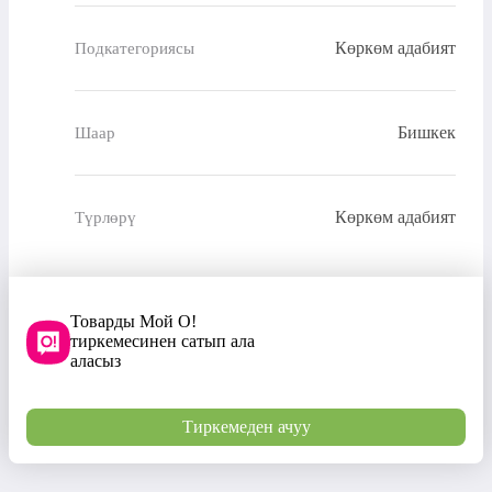
Көркөм адабият
Подкатегориясы
Бишкек
Шаар
Көркөм адабият
Түрлөрү
Товарды Мой О!
тиркемесинен сатып ала
аласыз
Тиркемеден ачуу