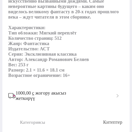
искусственно вызванными дождями. Самые 
невероятные картины будущего – каким оно 
виделось великому фантасту в 20-х годах прошлого 
века – ждут читателя в этом сборнике.

Характеристики:

Тип обложки: Мягкий переплёт

Количество страниц: 512

Жанр: Фантастика

Издательство: АСТ

Серия: Эксклюзивная классика

Автор: Александр Романович Беляев

Вес: 253 г

Размер: 2.1 × 11.6 × 18.1 см

Возрастное ограничение: 16+
1000,00
с
жогору акысыз
жеткирүү
Китептер
Категориясы