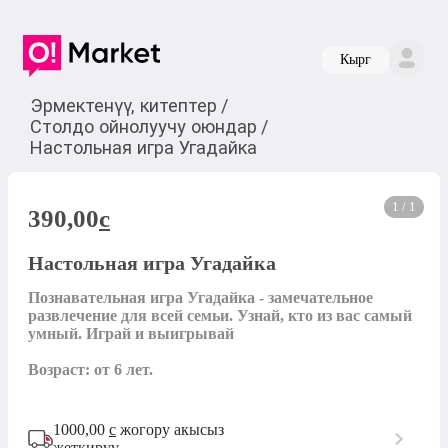
Кырг
Эрмектенүү, китептер
/
Столдо ойнолуучу оюндар
/
Настольная игра Угадайка
1 / 1
390,00
c
Настольная игра Угадайка
Познавательная игра Угадайка - замечательное 
развлечение для всей семьи. Узнай, кто из вас самый 
умный. Играй и выигрывай

Возраст: от 6 лет.
1000,00
с
жогору акысыз
жеткирүү