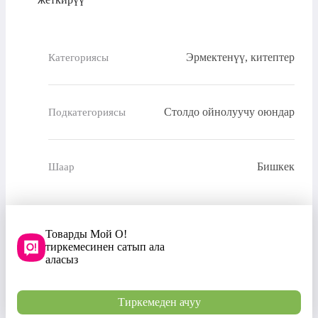
Эрмектенүү, китептер
Категориясы
Столдо ойнолуучу оюндар
Подкатегориясы
Бишкек
Шаар
Товарды Мой О!
тиркемесинен сатып ала
аласыз
Тиркемеден ачуу