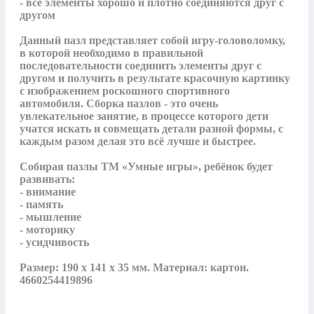
- все элементы хорошо и плотно соединяются друг с 
другом

Данный пазл представляет собой игру-головоломку, 
в которой необходимо в правильной 
последовательности соединить элементы друг с 
другом и получить в результате красочную картинку 
с изображением роскошного спортивного 
автомобиля. Сборка пазлов - это очень 
увлекательное занятие, в процессе которого дети 
учатся искать и совмещать детали разной формы, с 
каждым разом делая это всё лучше и быстрее.

Собирая пазлы ТМ «Умные игры», ребёнок будет 
развивать:

- внимание

- память

- мышление

- моторику

- усидчивость

Размер: 190 х 141 х 35 мм. Материал: картон.

4660254419896