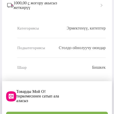
1000,00
с
жогору акысыз
жеткирүү
Эрмектенүү, китептер
Категориясы
Столдо ойнолуучу оюндар
Подкатегориясы
Бишкек
Шаар
Товарды Мой О!
тиркемесинен сатып ала
аласыз