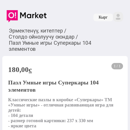
Кырг
Эрмектенүү, китептер
/
Столдо ойнолуучу оюндар
/
Пазл Умные игры Суперкары 104
элементов
1 / 1
180,00
c
Пазл Умные игры Суперкары 104
элементов
Классические пазлы в коробке «Суперкары» ТМ 
«Умные игры» - отличная развивающая игра для 
детей:

- 104 детали

- размер готовой картинки: 237 х 330 мм

- яркие цвета
