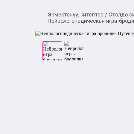
Эрмектенүү, китептер
/
Столдо о
Нейрологопедическая игра-броди