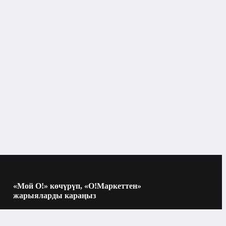
Бишкек
«Мой О!» көчүрүп, «О!Маркеттен»
жарыяларды караңыз
Көчүрүү үчүн камераны QR-кодго
багыттаңыз