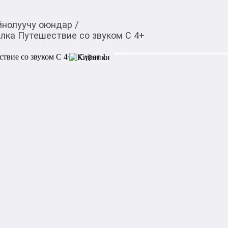
йнолуучу оюндар
/
лка Путешествие со звуком С 4+
160,00
c
Товарды Мой О!
тиркемесинен сатып ала
Нейрологопедическая
аласыз
звуком С 4+
Превратите важные логопед
приключение! Эта игра-броди
которые осваивают «свистящ
— весёлое путешествие по 
приближает ребёнка к чисто
для домашних занятий, рабо
Автоматизация без принужд
образом мотивирует ребёнка
звуком [С] в разных позиция
Малыш даже не замечает, 