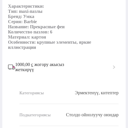
Характеристики:

Тип: maxi-пазлы

Бренд: Умка

Серия: Barbie

Название: Прекрасные феи

Количество пазлов: 6

Материал: картон

Особенности: крупные элементы, яркие 
иллюстрации
1000,00
с
жогору акысыз
жеткирүү
Эрмектенүү, китептер
Категориясы
Столдо ойнолуучу оюндар
Подкатегориясы