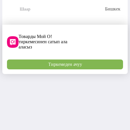
Бишкек
Шаар
Товарды Мой О!
тиркемесинен сатып ала
аласыз
Тиркемеден ачуу