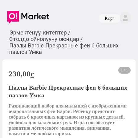
Кырг
Эрмектенүү, китептер
/
Столдо ойнолуучу оюндар
/
Пазлы Barbie Прекрасные феи 6 больших
пазлов Умка
1 / 1
230,00
c
Пазлы Barbie Прекрасные феи 6 больших
пазлов Умка
Развивающий набор для малышей с изображениями 
очаровательных фей Барби. Ребёнку предстоит 
собрать 6 красочных картинок из крупных деталей, 
удобных для маленьких рук. Игра способствует 
развитию логического мышления, внимания, 
памяти и мелкой моторики.
