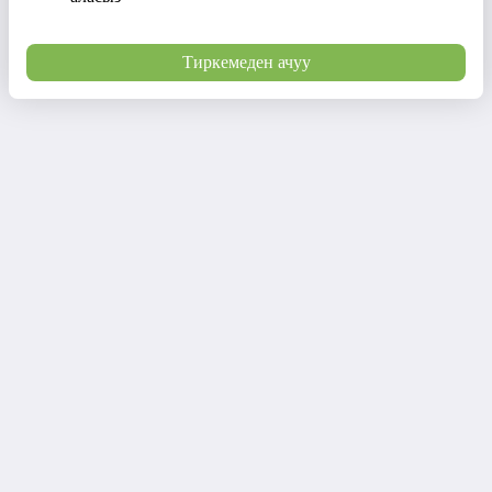
Тиркемеден ачуу