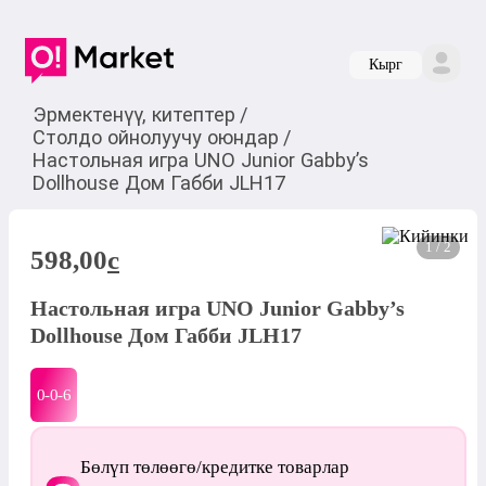
Кырг
Эрмектенүү, китептер
/
Столдо ойнолуучу оюндар
/
Настольная игра UNO Junior Gabby’s
Dollhouse Дом Габби JLH17
1 / 2
598,00
c
Настольная игра UNO Junior Gabby’s
Dollhouse Дом Габби JLH17
0-0-
6
Бөлүп төлөөгө/кредитке товарлар