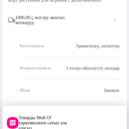
игру доступной для игроков с дальтонизмом.
1000,00
с
жогору акысыз
жеткирүү
Эрмектенүү, китептер
Категориясы
Столдо ойнолуучу оюндар
Подкатегориясы
Бишкек
Шаар
Товарды Мой О!
тиркемесинен сатып ала
аласыз