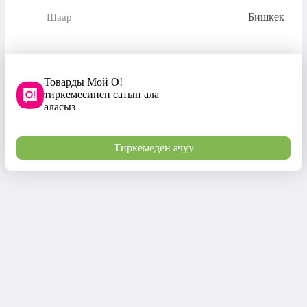
Бишкек
Шаар
Товарды Мой О!
тиркемесинен сатып ала
аласыз
Тиркемеден ачуу