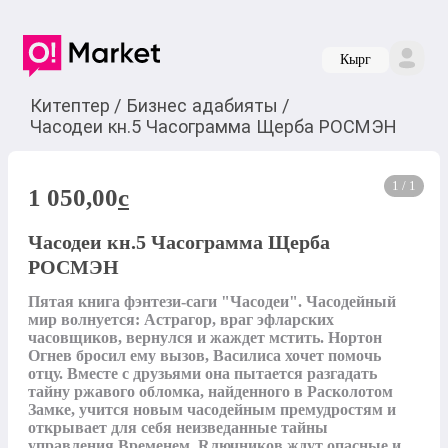
Кырг
Китептер
/
Бизнес адабияты
/
Часодеи кн.5 Часограмма Щерба РОСМЭН
1 / 1
1 050,00
c
Часодеи кн.5 Часограмма Щерба
РОСМЭН
Пятая книга фэнтези-саги "Часодеи". Часодейный 
мир волнуется: Астрагор, враг эфларских 
часовщиков, вернулся и жаждет мстить. Нортон 
Огнев бросил ему вызов, Василиса хочет помочь 
отцу. Вместе с друзьями она пытается разгадать 
тайну ржавого обломка, найденного в Расколотом 
Замке, учится новым часодейным премудростям и 
открывает для себя неизведанные тайны 
управления Временем. Rлючников ждут опасные и 