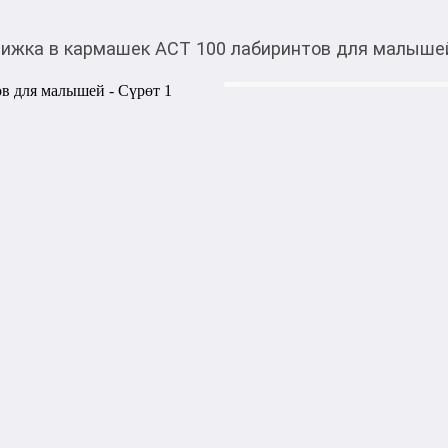
ижка в кармашек АСТ 100 лабиринтов для малыше
120,00
c
Товарды Мой О!
тиркемесинен сатып ала
Книжка в кармашек 
аласыз
"100 лабиринтов для малы
любознательным, внимател
любителей приключений и кв
запутанных дорожек — всё 
тренируют ловкость пальчик
развивают речь, память, вн
формата — можно взять с соб
дошкольного возраста. Изд
Дмитриева | Переплет: Мягки
Размеры: 0.3 см × 11 см × 16
1000,00
с
жогору акысыз