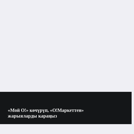
«Мой О!» көчүрүп, «О!Маркеттен»
жарыяларды караңыз
Көчүрүү үчүн камераны QR-кодго
багыттаңыз