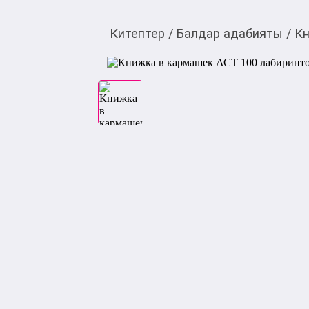
Китептер
/
Балдар адабияты
/
Кн