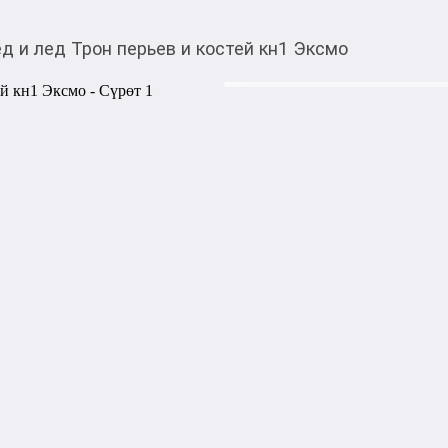
 и лед Трон перьев и костей кн1 Эксмо
540,00
c
Товарды Мой О!
тиркемесинен сатып ала
Майер Мед и лед Трон
аласыз
Я — Каллик из Королевског
благосклонна ко мне. Ключе
смятении и жаждет моей кро
восстановить своё доброе им
которое день за днём затяги
пытаюсь отыскать проход в 
погрузится в сущий хаос. Мн
найдутся только там. Воор
и сомнительной компанией, 
королевство фейри. И не по
каждым моим шагом... Долг
для поклонников Сары Маас
Кассандры Клэр. Красивей
красной фольгой. Оригинал