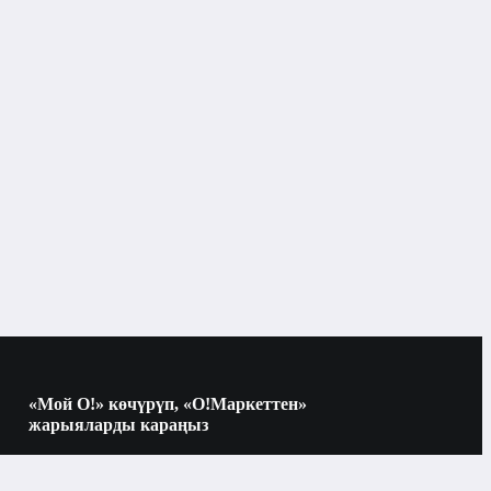
«Мой О!» көчүрүп, «О!Маркеттен»
жарыяларды караңыз
Көчүрүү үчүн камераны QR-кодго
багыттаңыз