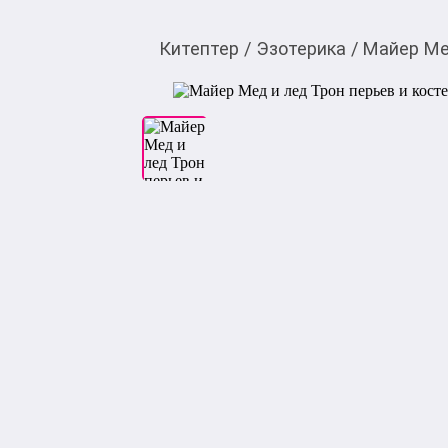
Китептер
/
Эзотерика
/
Майер Мед