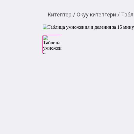
Китептер
/
Окуу китептери
/
Табл