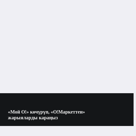
«Мой О!» көчүрүп, «О!Маркеттен»
жарыяларды караңыз
Көчүрүү үчүн камераны QR-кодго
багыттаңыз