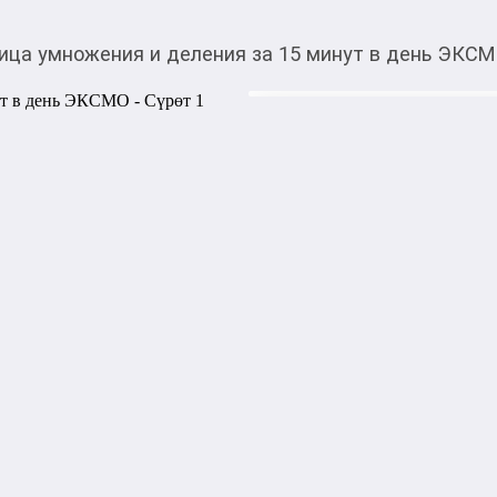
ица умножения и деления за 15 минут в день ЭКС
110,00
c
Товарды Мой О!
тиркемесинен сатып ала
Таблица умножения и 
аласыз
ЭКСМО
Экспресс-тренажёр по мате
классов. Занимаясь по 15 ми
автоматизма свой навык ум
табличного. Результатом эт
оценки за контрольные и пр
очень важное умение быстро
полностью соответствует т
образования.

Издательство: Эксмо | Авто
Мягкий переплёт | Год издани
978-5-04-213808-9