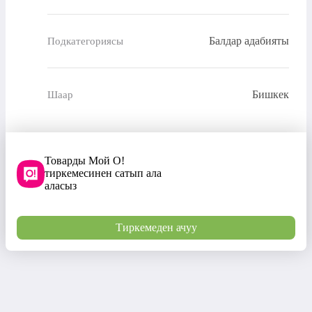
Балдар адабияты
Подкатегориясы
Бишкек
Шаар
Товарды Мой О!
тиркемесинен сатып ала
аласыз
Тиркемеден ачуу