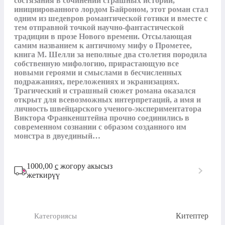
состязания в сочинении страшных историй, 
инициированного лордом Байроном, этот роман стал 
одним из шедевров романтической готики и вместе с 
тем отправной точкой научно-фантастической 
традиции в прозе Нового времени. Отсылающая 
самим названием к античному мифу о Прометее, 
книга М. Шелли за неполные два столетия породила 
собственную мифологию, прирастающую все 
новыми героями и смыслами в бесчисленных 
подражаниях, переложениях и экранизациях. 
Трагический и страшный сюжет романа оказался 
открыт для всевозможных интерпретаций, а имя и 
личность швейцарского ученого-экспериментатора 
Виктора Франкенштейна прочно соединились в 
современном сознании с образом созданного им 
монстра в двуединый…
1000,00
с
жогору акысыз
жеткирүү
Китептер
Категориясы