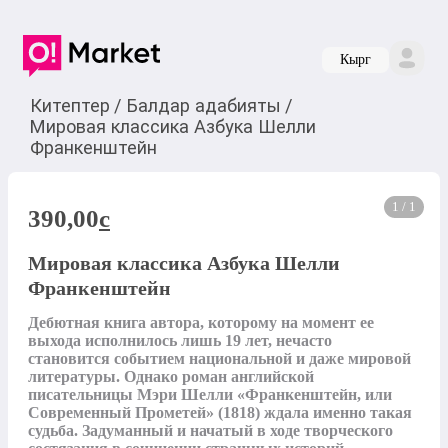
Кырг
Китептер
/
Балдар адабияты
/
Мировая классика Азбука Шелли
Франкенштейн
1 / 1
390,00
c
Мировая классика Азбука Шелли
Франкенштейн
Дебютная книга автора, которому на момент ее 
выхода исполнилось лишь 19 лет, нечасто 
становится событием национальной и даже мировой 
литературы. Однако роман английской 
писательницы Мэри Шелли «Франкенштейн, или 
Современный Прометей» (1818) ждала именно такая 
судьба. Задуманный и начатый в ходе творческого 