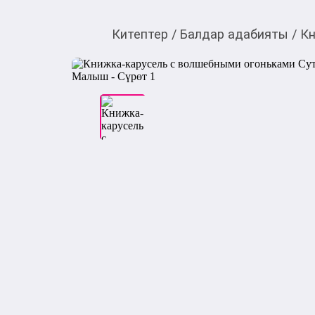
Китептер
/
Балдар адабияты
/
Кн