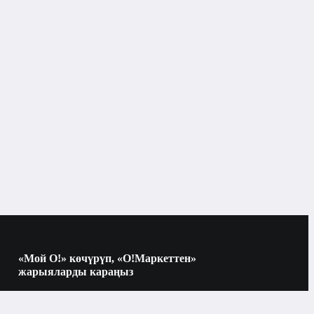
«Мой О!» көчүрүп, «О!Маркеттен»
жарыяларды караңыз
Көчүрүү үчүн камераны QR-кодго
багыттаңыз