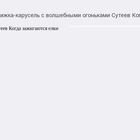
ижка-карусель с волшебными огоньками Сутеев К
2 400,00
c
Товарды Мой О!
тиркемесинен сатып ала
Книжка-карусель с в
аласыз
Когда зажигаются е
Классическая новогодняя с
и настоящими огоньками! - 
разворота-сцены с объёмны
LED-огоньки внутри В новы
становятся реальными. В эт
невероятные истории – игр
добрыми, а Снегурочка спа
«Когда зажигаются ёлки» --
Волшебная история В.Сутеев
стихи С. Михалкова и М. Во
года. Эта книга не только 
самом чудесном дне в году, 