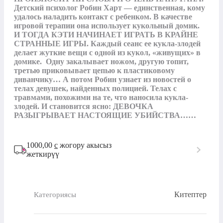
Детский психолог Робин Харт — единственная, кому 
удалось наладить контакт с ребенком. В качестве 
игровой терапии она использует кукольный домик. 
И ТОГДА КЭТИ НАЧИНАЕТ ИГРАТЬ В КРАЙНЕ 
СТРАННЫЕ ИГРЫ. Каждый сеанс ее кукла-злодей 
делает жуткие вещи с одной из кукол, «живущих» в 
домике.  Одну закалывает ножом, другую топит, 
третью приковывает цепью к пластиковому 
диванчику… А потом Робин узнает из новостей о 
телах девушек, найденных полицией. Телах с 
травмами, похожими на те, что наносила кукла-
злодей. И становится ясно: ДЕВОЧКА 
РАЗЫГРЫВАЕТ НАСТОЯЩИЕ УБИЙСТВА……
1000,00
с
жогору акысыз
жеткирүү
Китептер
Категориясы