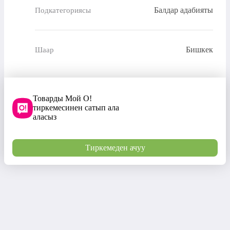
Балдар адабияты
Подкатегориясы
Бишкек
Шаар
Товарды Мой О!
тиркемесинен сатып ала
аласыз
Тиркемеден ачуу