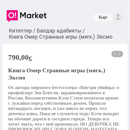
Кырг
Китептер
/
Балдар адабияты
/
Книга Омер Странные игры (мягк.) Эксмо
1 / 1
790,00
c
Книга Омер Странные игры (мягк.)
Эксмо
От автора мирового бестселлера «Внутри убийцы» о 
профайлере Зои Бентли, экранизированного в 
России. Восьмилетнюю Кэти Стоун похитили прямо 
с лужайки перед собственным домом. Прошло 
пятнадцать месяцев, и уже никто не верит, что 
девочка жива. Пока не случается чудо: Кэти находят 
на обочине дороги в соседнем городе. Теперь все 
хотят знать, что с ней произошло. НО ДЕВОЧКА НЕ 
ПРОИЗНОСИТ НИ СЛОВА И ОЧЕНЬ НАПУГАНА. 