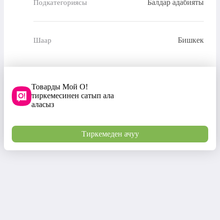
Балдар адабияты
Подкатегориясы
Бишкек
Шаар
Товарды Мой О!
тиркемесинен сатып ала
аласыз
Тиркемеден ачуу