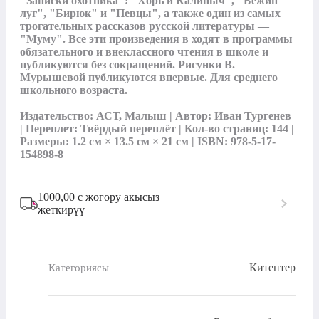
"Записки охотника": "Хорь и Калиныч", "Бежин 
луг", "Бирюк" и "Певцы", а также один из самых 
трогательных рассказов русской литературы — 
"Муму". Все эти произведения в ходят в программы 
обязательного и внеклассного чтения в школе и 
публикуются без сокращений. Рисунки В. 
Мурышевой публикуются впервые. Для среднего 
школьного возраста.

Издательство: АСТ, Малыш | Автор: Иван Тургенев 
| Переплет: Твёрдый переплёт | Кол-во страниц: 144 | 
Размеры: 1.2 см × 13.5 см × 21 см | ISBN: 978-5-17-
154898-8
1000,00
с
жогору акысыз
жеткирүү
Китептер
Категориясы