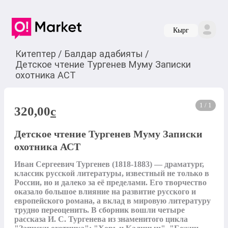
Кырг
Китептер
/
Балдар адабияты
/
Детское чтение Тургенев Муму Записки
охотника АСТ
1 / 1
320,00
c
Детское чтение Тургенев Муму Записки
охотника АСТ
Иван Сергеевич Тургенев (1818-1883) — драматург, 
классик русской литературы, известный не только в 
России, но и далеко за её пределами. Его творчество 
оказало большое влияние на развитие русского и 
европейского романа, а вклад в мировую литературу 
трудно переоценить. В сборник вошли четыре 
рассказа И. С. Тургенева из знаменитого цикла 