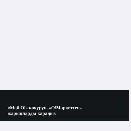
«Мой О!» көчүрүп, «О!Маркеттен»
жарыяларды караңыз
Көчүрүү үчүн камераны QR-кодго
багыттаңыз