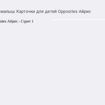
 малыш Карточки для детей Opposites Айрис
80,00
c
Товарды Мой О!
тиркемесинен сатып ала
IQ малыш Карточки дл
аласыз
Набор «Противоположности»
обозначающими прилагател
маленький), способствует р
детей с понятием антонимии
картинками, две карточки «
Предназначен для детей дош
пресс | Год издания: 2024 | 
1000,00
с
жогору акысыз
жеткирүү