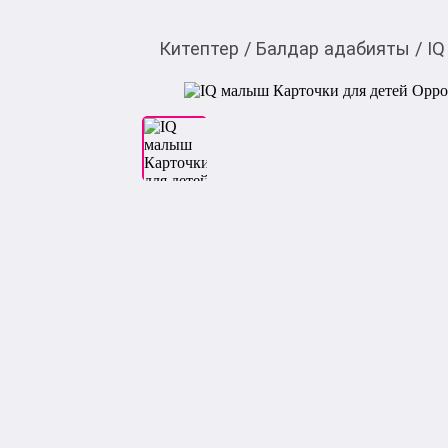
Китептер
/
Балдар адабияты
/
IQ