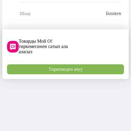
Бишкек
Шаар
Товарды Мой О!
тиркемесинен сатып ала
аласыз
Тиркемеден ачуу