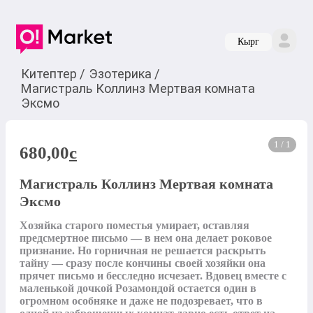
Кырг
Китептер
/
Эзотерика
/
Магистраль Коллинз Мертвая комната
Эксмо
1 / 1
680,00
c
Магистраль Коллинз Мертвая комната
Эксмо
Хозяйка старого поместья умирает, оставляя 
предсмертное письмо — в нем она делает роковое 
признание. Но горничная не решается раскрыть 
тайну — сразу после кончины своей хозяйки она 
прячет письмо и бесследно исчезает. Вдовец вместе с 
маленькой дочкой Розамондой остается один в 
огромном особняке и даже не подозревает, что в 