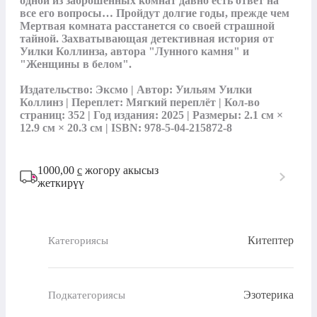
одной из заброшенных комнат давно есть ответ на 
все его вопросы… Пройдут долгие годы, прежде чем 
Мертвая комната расстанется со своей страшной 
тайной. Захватывающая детективная история от 
Уилки Коллинза, автора "Лунного камня" и 
"Женщины в белом".

Издательство: Эксмо | Автор: Уильям Уилки 
Коллинз | Переплет: Мягкий переплёт | Кол-во 
страниц: 352 | Год издания: 2025 | Размеры: 2.1 см × 
12.9 см × 20.3 см | ISBN: 978-5-04-215872-8
1000,00
с
жогору акысыз
жеткирүү
Китептер
Категориясы
Эзотерика
Подкатегориясы