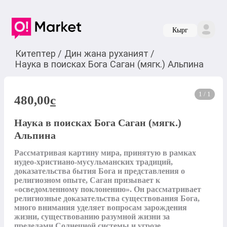
Кырг
Китептер
/
Дин жана руханият
/
Наука в поисках Бога Саган (мягк.) Альпина
1 / 1
480,00
c
Наука в поисках Бога Саган (мягк.)
Альпина
Рассматривая картину мира, принятую в рамках 
иудео-христиано-мусульманских традиций, 
доказательства бытия Бога и представления о 
религиозном опыте, Саган призывает к 
«осведомленному поклонению». Он рассматривает 
религиозные доказательства существования Бога, 
много внимания уделяет вопросам зарождения 
жизни, существованию разумной жизни за 
пределами Солнечной системы и угрозе 