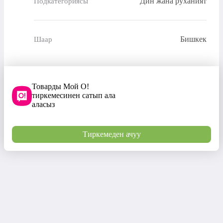
Дин жана руханият
Подкатегориясы
Бишкек
Шаар
Товарды Мой О!
тиркемесинен сатып ала
аласыз
Тиркемеден ачуу