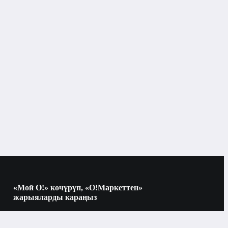
«Мой О!» көчүрүп, «О!Маркеттен»
жарыяларды караңыз
Көчүрүү үчүн камераны QR-кодго
багыттаңыз