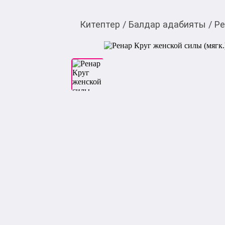
Китептер
/
Балдар адабияты
/
Ре