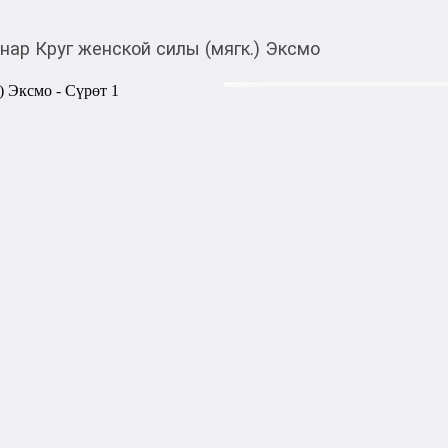
нар Круг женской силы (мягк.) Эксмо
790,00
c
Товарды Мой О!
тиркемесинен сатып ала
Ренар Круг женской с
аласыз
Обновленное издание знаме
обучающего романа, которы
путеводителем для женщин 
силы» соединяет древние зн
услышать себя, раскрыть же
книга, после которой невоз
быть сильной, любимой и по
возвращает женщину к себе 
внутреннему вдохновению, о
которая всегда была внутри
нас с миром, где стихии и п
отношения выстраиваются о
практический смысл. Женски
раскрываются как увлекате