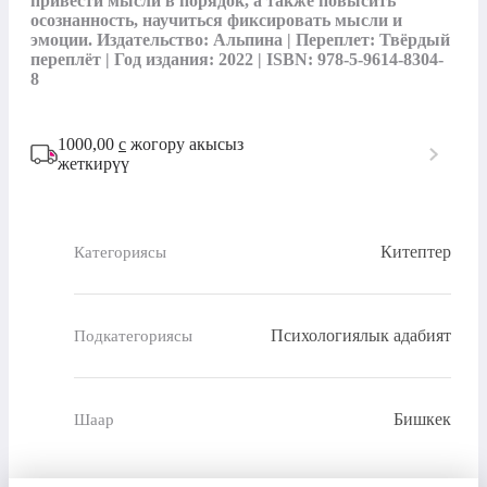
привести мысли в порядок, а также повысить 
осознанность, научиться фиксировать мысли и 
эмоции. Издательство: Альпина | Переплет: Твёрдый 
переплёт | Год издания: 2022 | ISBN: 978-5-9614-8304-
8
1000,00
с
жогору акысыз
жеткирүү
Китептер
Категориясы
Психологиялык адабият
Подкатегориясы
Бишкек
Шаар