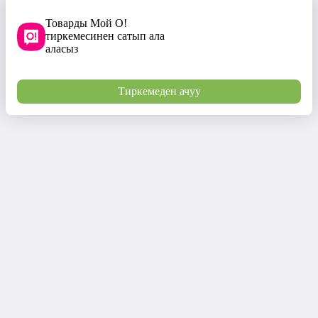
Товарды Мой О!
тиркемесинен сатып ала
аласыз
Тиркемеден ачуу