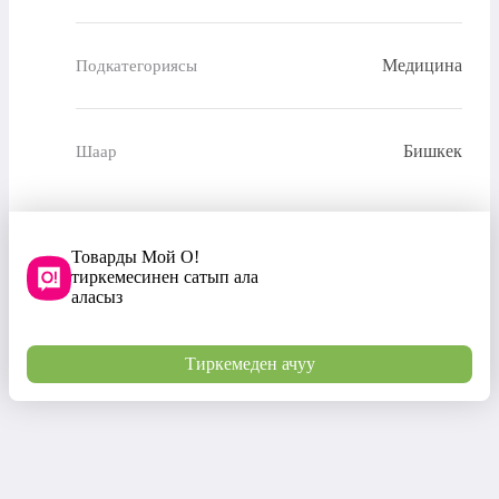
Медицина
Подкатегориясы
Бишкек
Шаар
Товарды Мой О!
тиркемесинен сатып ала
аласыз
Тиркемеден ачуу