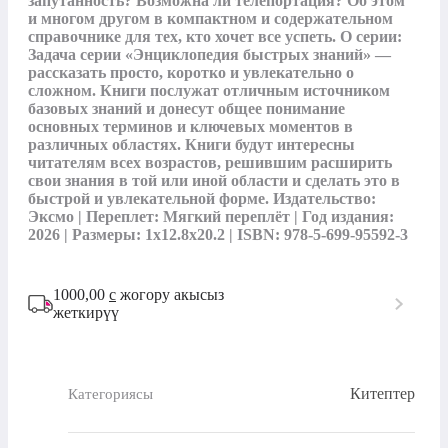
запутанность? Возможна ли телепортация? Об этом 
и многом другом в компактном и содержательном 
справочнике для тех, кто хочет все успеть. О серии: 
Задача серии «Энциклопедия быстрых знаний» — 
рассказать просто, коротко и увлекательно о 
сложном. Книги послужат отличным источником 
базовых знаний и донесут общее понимание 
основных терминов и ключевых моментов в 
различных областях. Книги будут интересны 
читателям всех возрастов, решившим расширить 
свои знания в той или иной области и сделать это в 
быстрой и увлекательной форме. Издательство: 
Эксмо | Переплет: Мягкий переплёт | Год издания: 
2026 | Размеры: 1x12.8x20.2 | ISBN: 978-5-699-95592-3
1000,00
с
жогору акысыз
жеткирүү
Китептер
Категориясы