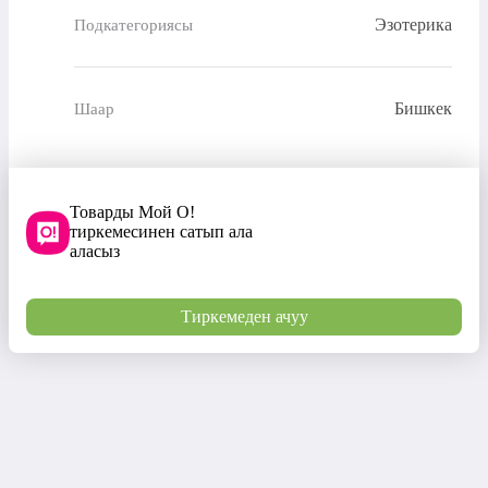
Эзотерика
Подкатегориясы
Бишкек
Шаар
Товарды Мой О!
тиркемесинен сатып ала
аласыз
Тиркемеден ачуу