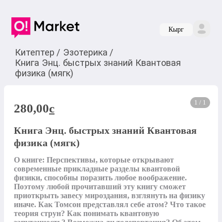
Кырг
Китептер
/
Эзотерика
/
Книга Энц. быстрых знаний Квантовая
физика (мягк)
1 / 1
280,00
c
Книга Энц. быстрых знаний Квантовая
физика (мягк)
О книге: Перспективы, которые открывают 
современные прикладные разделы квантовой 
физики, способны поразить любое воображение. 
Поэтому любой прочитавший эту книгу сможет 
приоткрыть завесу мироздания, взглянуть на физику 
иначе. Как Томсон представлял себе атом? Что такое 
теория струн? Как понимать квантовую 