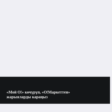
«Мой О!» көчүрүп, «О!Маркеттен»
жарыяларды караңыз
Көчүрүү үчүн камераны QR-кодго
багыттаңыз