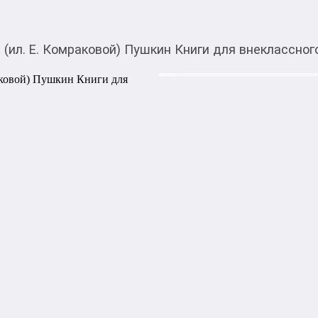
(ил. Е. Комраковой) Пушкин Книги для внеклассног
360,00
c
Товарды Мой О!
тиркемесинен сатып ала
Медный всадник. Поэ
аласыз
Пушкин Книги для вн
В сборник вошли поэмы А.
«Полтава», а также четыре
трагедии»: «Скупой рыцарь
«Пир во время чумы». Илл
учащихся 13—15 лет (7—9 к
чтения» — это широкий спис
зарубежной литературы, в
начальной и средней школы
произведения без сокращений
хрестоматии и сборники вне
внеклассного чтения» — эт