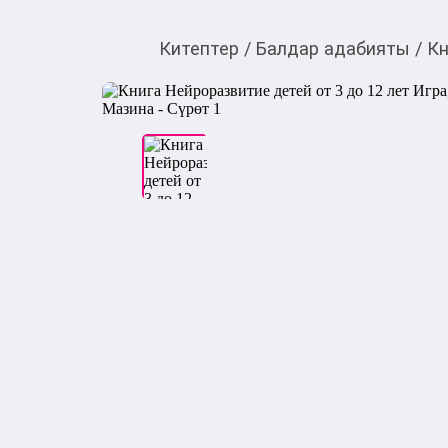
Китептер
/
Балдар адабияты
/
Кн