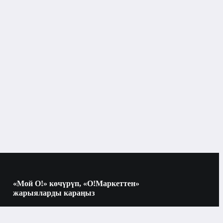
«Мой О!» көчүрүп, «О!Маркеттен»
жарыяларды караңыз
Көчүрүү үчүн камераны QR-кодго
багыттаңыз