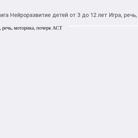
ига Нейроразвитие детей от 3 до 12 лет Игра, речь
860,00
c
Товарды Мой О!
тиркемесинен сатып ала
Книга Нейроразвитие д
аласыз
моторика, почерк АС
Вероника Мазина – детский 
развивающих и обучающих и
для формирования красивого
специалистов и родителей 
руках книга “ Нейроразвитие 
почерк”, на страницах кото
теоретических основах детс
человеческой природы невоз
знать. Именно это позволит
выстроить подготовительны
чтобы в дальнейшем исключ
обращения к специалистам. 