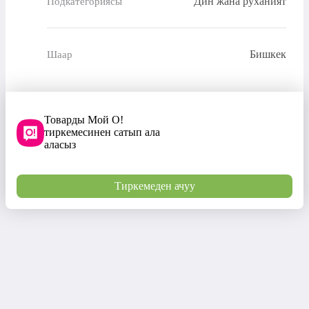
Дин жана руханият
Подкатегориясы
Бишкек
Шаар
Товарды Мой О!
тиркемесинен сатып ала
аласыз
Тиркемеден ачуу