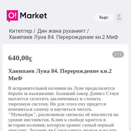
Кырг
Китептер
/
Дин жана руханият
/
Ханипаев Луна 84. Перерождение кн.2 МиФ
1 / 1
640,00
c
Ханипаев Луна 84. Перерождение кн.2
МиФ
В исправительной колонии на Луне продолжается 
борьба за выживание. Бывший хакер Дэниел Стоун 
пытается сплотить заключенных и сломать 
тюремную систему. Но для этого ему придется 
измениться самому и научиться читать 
"Мункейдж", распознавая сигналы об опасности на 
уровне инстинктов. Ключ к свободе кроется в 
истории колонии, которую хранит самый первый 
арестант. Достоин ли Стоун узнать правду и на что 