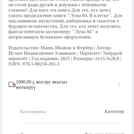
он готов ради друзей и девушки с огненными 
глазами? Для кого эта книга Для тех, кто хочет 
узнать продолжение книги "Луна 84. В клетке". Для 
поклонников антиутопий, киберпанка и сюжетов о 
будущем человечества. Для тех, кто хочет получить 
фантастическую космооперу "Луна 84" в 
потрясающем бумажном оформлении.

Издательство: Манн, Иванов и Фербер | Автор: 
Ислам Иманалиевич Ханипаев | Переплет: Твёрдый 
переплёт | Год издания: 2025 | Размеры: 2x13.3x20.8 | 
ISBN: 978-5-00250-265-3
1000,00
с
жогору акысыз
жеткирүү
Китептер
Категориясы