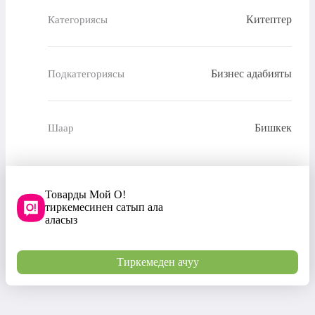
Китептер
Категориясы
Бизнес адабияты
Подкатегориясы
Бишкек
Шаар
Товарды Мой О!
тиркемесинен сатып ала
аласыз
Тиркемеден ачуу