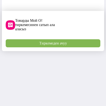
Товарды Мой О!
тиркемесинен сатып ала
аласыз
Тиркемеден ачуу