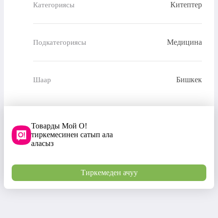
Китептер
Категориясы
Медицина
Подкатегориясы
Бишкек
Шаар
Товарды Мой О!
тиркемесинен сатып ала
аласыз
Тиркемеден ачуу