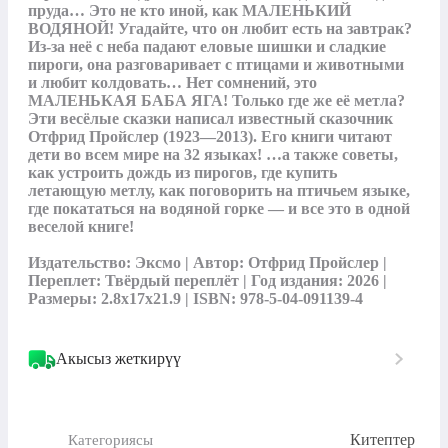
пруда… Это не кто иной, как МАЛЕНЬКИЙ 
ВОДЯНОЙ! Угадайте, что он любит есть на завтрак?  
Из-за неё с неба падают еловые шишки и сладкие 
пироги, она разговаривает с птицами и животными 
и любит колдовать… Нет сомнений, это 
МАЛЕНЬКАЯ БАБА ЯГА! Только где же её метла? 
Эти весёлые сказки написал известный сказочник 
Отфрид Пройслер (1923—2013). Его книги читают 
дети во всем мире на 32 языках! …а также советы, 
как устроить дождь из пирогов, где купить 
летающую метлу, как поговорить на птичьем языке, 
где покататься на водяной горке — и все это в одной 
веселой книге!

Издательство: Эксмо | Автор: Отфрид Пройслер | 
Переплет: Твёрдый переплёт | Год издания: 2026 | 
Размеры: 2.8x17x21.9 | ISBN: 978-5-04-091139-4
Акысыз жеткирүү
Китептер
Категориясы