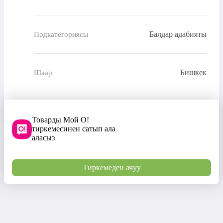
Балдар адабияты
Подкатегориясы
Бишкек
Шаар
Товарды Мой О!
тиркемесинен сатып ала
аласыз
Тиркемеден ачуу