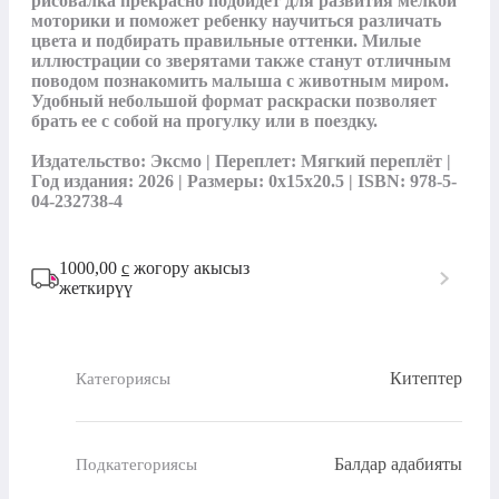
рисовалка прекрасно подойдет для развития мелкой 
моторики и поможет ребенку научиться различать 
цвета и подбирать правильные оттенки. Милые 
иллюстрации со зверятами также станут отличным 
поводом познакомить малыша с животным миром. 
Удобный небольшой формат раскраски позволяет 
брать ее с собой на прогулку или в поездку.

Издательство: Эксмо | Переплет: Мягкий переплёт | 
Год издания: 2026 | Размеры: 0x15x20.5 | ISBN: 978-5-
04-232738-4
1000,00
с
жогору акысыз
жеткирүү
Китептер
Категориясы
Балдар адабияты
Подкатегориясы