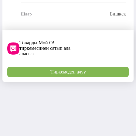
Бишкек
Шаар
Товарды Мой О!
тиркемесинен сатып ала
аласыз
Тиркемеден ачуу